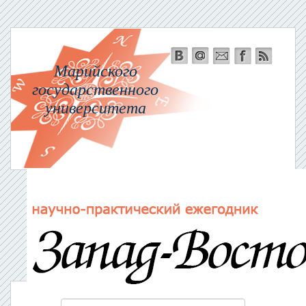
Марийского
государственного
университета